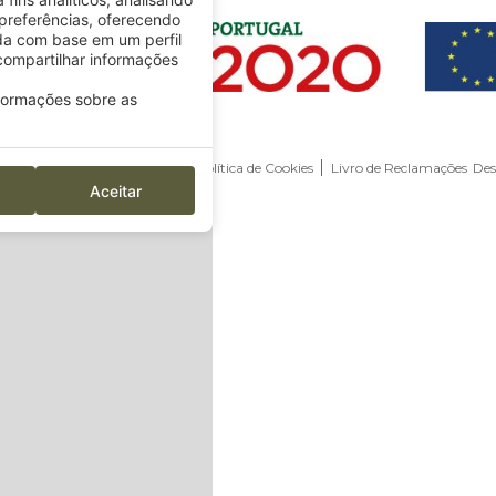
preferências, oferecendo
da com base em um perfil
ompartilhar informações
nformações sobre as
va
RNET 1508
Aviso Legal
Política de Cookies
Livro de Reclamações
Des
Aceitar