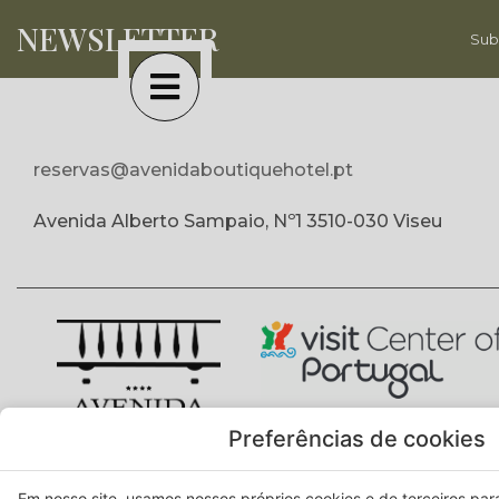
NEWSLETTER
Sub
reservas@avenidaboutiquehotel.pt
Avenida Alberto Sampaio, Nº1 3510-030 Viseu
Preferências de cookies
Em nosso site, usamos nossos próprios cookies e de terceiros para 