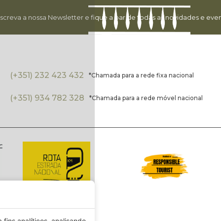
screva a nossa Newsletter e fique a par de todas as novidades e even
(+351) 232 423 432
*Chamada para a rede fixa nacional
(+351) 934 782 328
*Chamada para a rede móvel nacional
fins analíticos, analisando