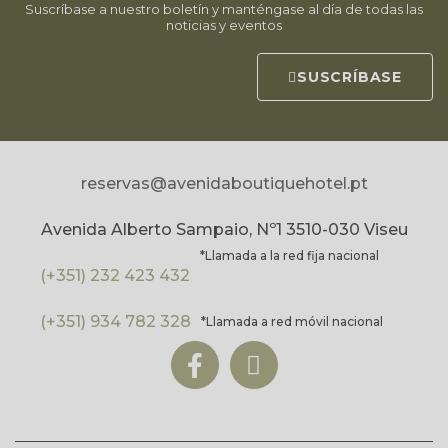
Suscríbase a nuestro boletín y manténgase al día de todas las
noticias y eventos
SUSCRÍBASE
reservas@avenidaboutiquehotel.pt
Avenida Alberto Sampaio, Nº1 3510-030 Viseu
*Llamada a la red fija nacional
(+351) 232 423 432
(+351) 934 782 328
*Llamada a red móvil nacional